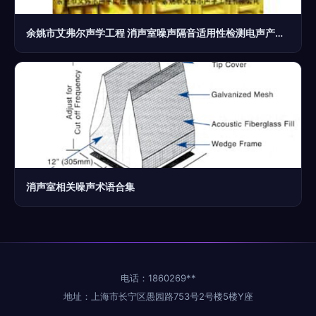
余姚市艾弗尔声学工程 消声室噪声隔音适用性检测电声产品噪声的专业守护者
消声室相关噪声术语合集
电话：1860269**
地址：上海市长宁区愚园路753号2号楼5楼Y座