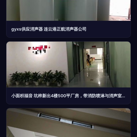
gyxs供应消声器 连云港正航消声器公司
小面积福音 坑梓新出4楼500平厂房，带消防喷淋与消声室，现成办公室即刻入驻