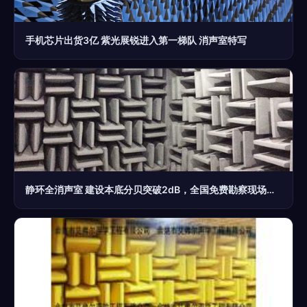
手机芯片出货3亿 紫光展锐进入第一梯队 消声室特写
静环全消声室 建设本底分贝突破2dB，全国免费勘察现场引领无响室新标准